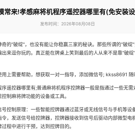
摸常来!孝感麻将机程序遥控器哪里有(免安装设
发布时间：2026年08月08日
神奇的"破绽"，也没有能让你稳赢三家的秘诀。那些所谓的"破绽
编出来逗你玩的。真正能在牌桌上笑到最后的人从来不是靠"破绽
用上需要帮助，想获取一对一指导，添加微信号; kkss8691 随
程序遥控器哪里有;普通麻将机程序控牌器一般是指通过一些无需
现控制麻将牌功能的设备或工具。
信号控制原理：一些智能控牌器通过蓝牙或无线信号与手机等设
指令，发送信号给控牌器，控牌器接收到信号后驱动内部微型电
牌过程中进行干预，达到控牌目的。