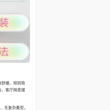
奏舒缓、规则简
台、客厅随意摆
可，无复杂番型，