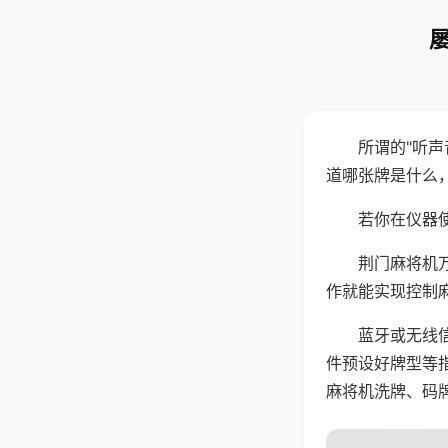
所谓的"听
道哪张牌是什么
若你在仪器使
荆门麻将机
作就能实现控制
蓝牙或无线
件预设好牌型等
麻将机洗牌、码