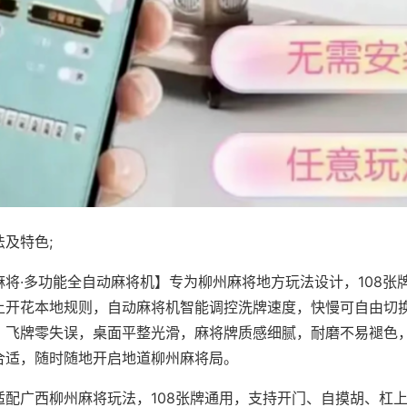
及特色;
麻将·多功能全自动麻将机】专为柳州麻将地方玩法设计，108张
上开花本地规则，自动麻将机智能调控洗牌速度，快慢可自由切
、飞牌零失误，桌面平整光滑，麻将牌质感细腻，耐磨不易褪色
合适，随时随地开启地道柳州麻将局。
适配广西柳州麻将玩法，108张牌通用，支持开门、自摸胡、杠