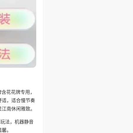
牌含花花牌专用，
舒适，适合慢节奏
显江南休闲雅致。
地玩法，机器静音
温馨。