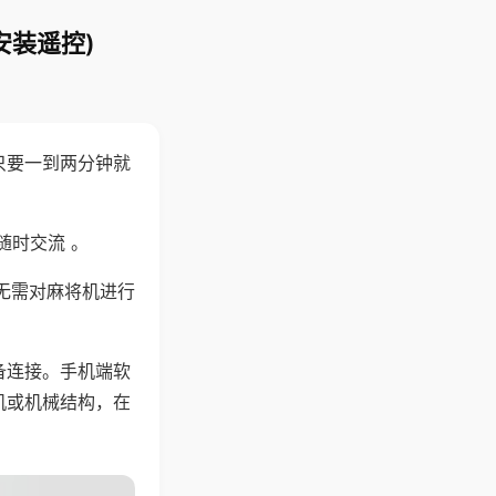
安装遥控)
只要一到两分钟就
。
随时交流 。
无需对麻将机进行
备连接。手机端软
机或机械结构，在