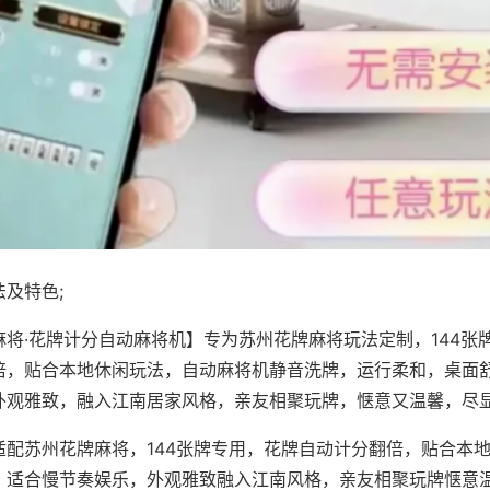
及特色;
麻将·花牌计分自动麻将机】专为苏州花牌麻将玩法定制，144张
倍，贴合本地休闲玩法，自动麻将机静音洗牌，运行柔和，桌面
外观雅致，融入江南居家风格，亲友相聚玩牌，惬意又温馨，尽
适配苏州花牌麻将，144张牌专用，花牌自动计分翻倍，贴合本
，适合慢节奏娱乐，外观雅致融入江南风格，亲友相聚玩牌惬意