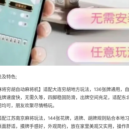
及特色;
麻将穷胡自动麻将机】适配大连穷胡地方玩法，136张牌通用，
洗牌速度快，无需久等，四脚稳固防滑，出牌空间充足，适配东
用均可，朋友欢聚尽情畅玩。
适配江苏南京麻将玩法，144张花牌，进牌、胡牌规则贴合本地
桌面舒适，摸牌手感好，外观简约，放在家里美观又实用，操作