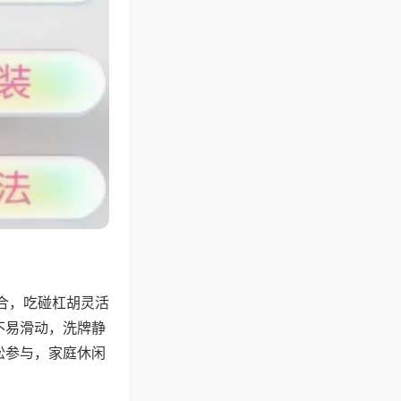
合，吃碰杠胡灵活
不易滑动，洗牌静
松参与，家庭休闲