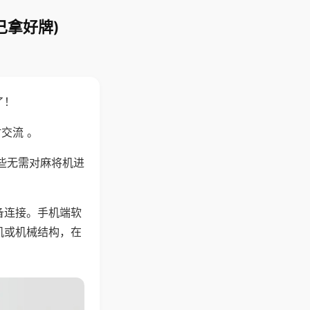
己拿好牌)
了！
交流 。
些无需对麻将机进
备连接。手机端软
机或机械结构，在