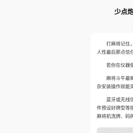
少点炮
打麻将记住
人性最后那点信
若你在仪器使
麻将斗牛最
杂安装操作就能
蓝牙或无线
件预设好牌型等
麻将机洗牌、码