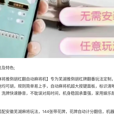
及特色;
麻将推倒胡杠翻自动麻将机】专为芜湖推倒胡杠牌翻番玩法定制，
炮均可胡，规则简单易上手，自动麻将机超大按键面板，标识清
，洗牌快速静音，不耽误对局时间，机身稳固承重强，家用娱乐
。
适配安徽芜湖麻将玩法，144张带花牌，花牌自动计分翻倍，机