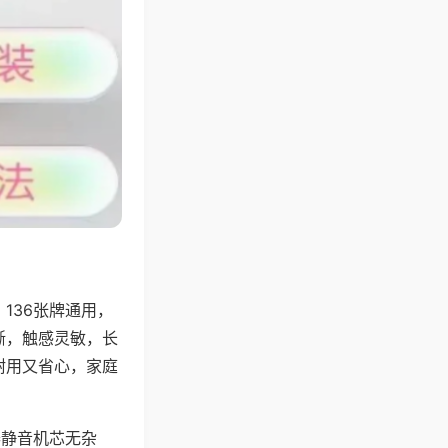
136张牌通用，
晰，触感灵敏，长
耐用又省心，家庭
器静音机芯无杂