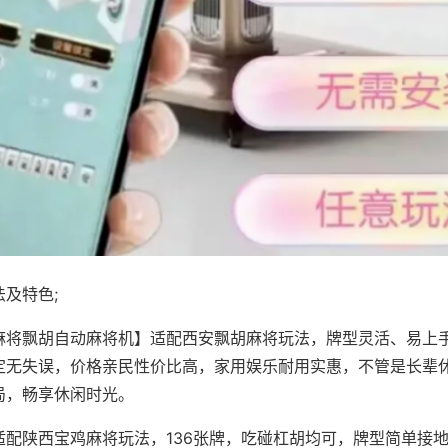
及特色;
麻将飘胡自动麻将机】适配西安飘胡麻将玩法，牌型灵活、易上
定无失误，价格亲民性价比高，家用娱乐耐用实惠，不管是长辈
局，畅享休闲时光。
适配陕西宝鸡麻将玩法，136张牌，吃碰杠胡均可，牌型简单接