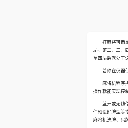
打麻将可谓
局。第二，三，
至四局后就处于
若你在仪器使
麻将机程序
操作就能实现控
蓝牙或无线
件预设好牌型等
麻将机洗牌、码