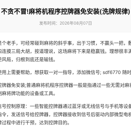
不贪不冒!麻将机程序控牌器免安装(洗牌规律)
发布时间：2026年08月07日
是个老手，可经常碰到麻将的斜乎事，出于习惯，不赢头一把，
四连摸三局大胡，按道理说，这场麻将下来是稳赢钱。理想很丰
逆风局，归根到底还是输钱。
用上需要帮助，想获取一对一指导，添加微信号; sdf6770 随时
控牌器免安装;普通麻将机程序控牌器一般是指通过一些无需对麻
制麻将牌功能的设备或工具。
信号控制原理：一些智能控牌器通过蓝牙或无线信号与手机等设
指令，发送信号给控牌器，控牌器接收到信号后驱动内部微型电
牌过程中进行干预，达到控牌目的。