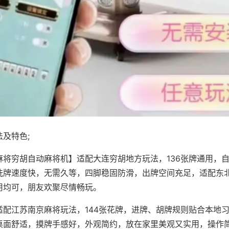
及特色;
麻将穷胡自动麻将机】适配大连穷胡地方玩法，136张牌通用，
洗牌速度快，无需久等，四脚稳固防滑，出牌空间充足，适配东
用均可，朋友欢聚尽情畅玩。
适配江苏南京麻将玩法，144张花牌，进牌、胡牌规则贴合本地
桌面舒适，摸牌手感好，外观简约，放在家里美观又实用，操作