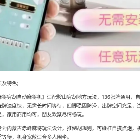
及特色;
麻将穷胡自动麻将机】适配鞍山穷胡地方玩法，136张牌通用，
洗牌速度快，无需长时间等待，四脚稳固防滑，出牌空间充足，
民，家用商用均可，朋友欢聚尽情畅玩。
专为内蒙古赤峰麻将玩法设计，推倒胡规则，可碰杠自摸点炮，
需等待，机身宽敞适合多人围坐。