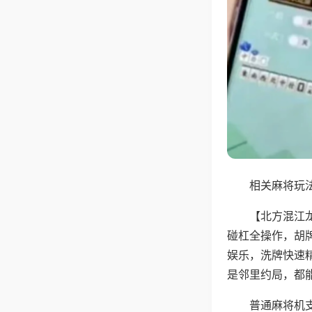
相关麻将玩法
【北方混江
碰杠全操作，胡
娱乐，洗牌快速
是邻里约局，都
普通麻将机