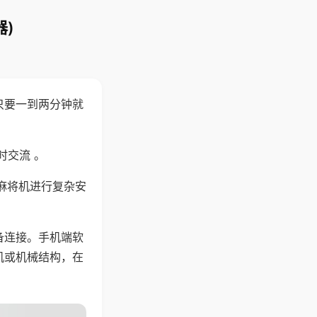
)
只要一到两分钟就
。
时交流 。
麻将机进行复杂安
备连接。手机端软
机或机械结构，在