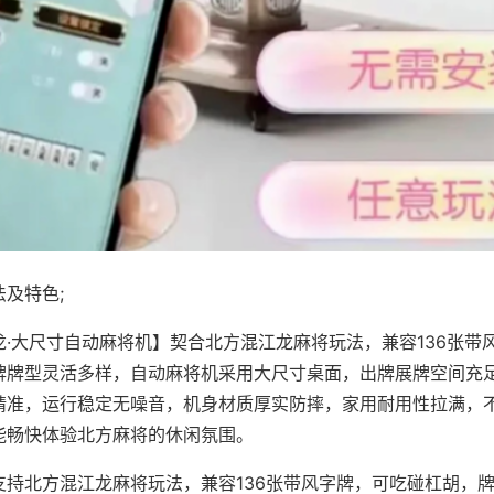
及特色;
龙·大尺寸自动麻将机】契合北方混江龙麻将玩法，兼容136张带
牌牌型灵活多样，自动麻将机采用大尺寸桌面，出牌展牌空间充
精准，运行稳定无噪音，机身材质厚实防摔，家用耐用性拉满，
能畅快体验北方麻将的休闲氛围。
支持北方混江龙麻将玩法，兼容136张带风字牌，可吃碰杠胡，