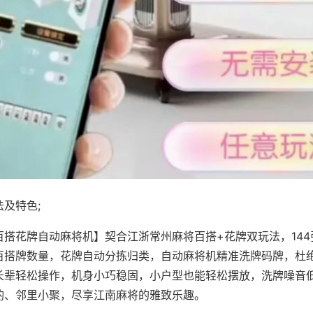
及特色;
百搭花牌自动麻将机】契合江浙常州麻将百搭+花牌双玩法，14
百搭牌数量，花牌自动分拣归类，自动麻将机精准洗牌码牌，杜
长辈轻松操作，机身小巧稳固，小户型也能轻松摆放，洗牌噪音
酌、邻里小聚，尽享江南麻将的雅致乐趣。