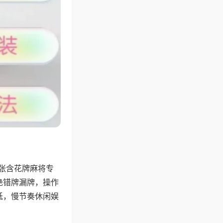
4张含花牌麻将专
绝错牌漏牌，操作
低，慢节奏休闲娱