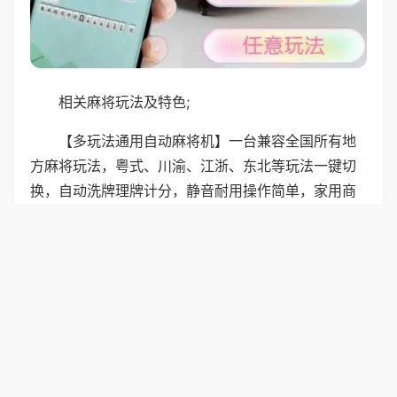
相关麻将玩法及特色;
【多玩法通用自动麻将机】一台兼容全国所有地
方麻将玩法，粤式、川渝、江浙、东北等玩法一键切
换，自动洗牌理牌计分，静音耐用操作简单，家用商
用皆可，彻底告别手动码牌麻烦，随时随地解锁本地
麻将乐趣，是居家休闲、亲友聚会的必备好物。
普通麻将机支持新疆本地麻将玩法，兼容108张和
136张牌，规则灵活，适配各地在疆人群玩法，机器功
能通用，洗牌理牌全自动，操作简单，运行稳定，不
卡牌，普通家用款，不管是自用还是待客都合适，休
闲娱乐超方便。