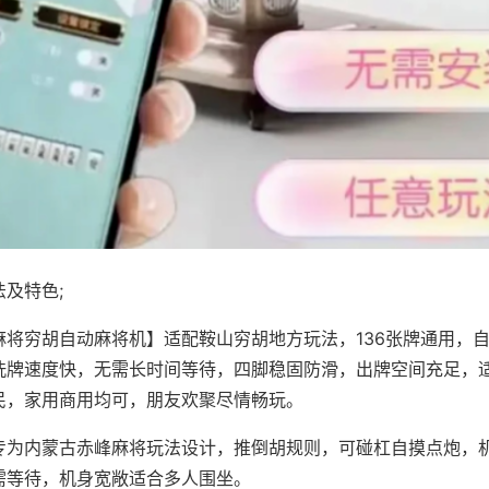
及特色;
麻将穷胡自动麻将机】适配鞍山穷胡地方玩法，136张牌通用，
洗牌速度快，无需长时间等待，四脚稳固防滑，出牌空间充足，
民，家用商用均可，朋友欢聚尽情畅玩。
专为内蒙古赤峰麻将玩法设计，推倒胡规则，可碰杠自摸点炮，
需等待，机身宽敞适合多人围坐。