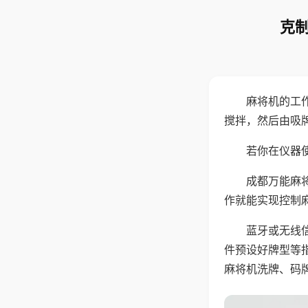
克制
麻将机的工
搅拌，然后由吸
若你在仪器使
成都万能麻
作就能实现控制
蓝牙或无线
件预设好牌型等
麻将机洗牌、码