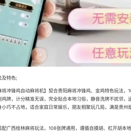
及特色;
麻将冲锋鸡自动麻将机】契合贵阳麻将冲锋鸡、金鸡特色玩法，1
别鸡牌，计分精准无误，完全贴合本地习俗，静音洗牌不扰邻，
身小巧不占地，适合家庭日常娱乐，朋友相聚玩几局，满是贵州
适配广西桂林麻将玩法，108张牌通用，遵循自摸胡、杠开胡本