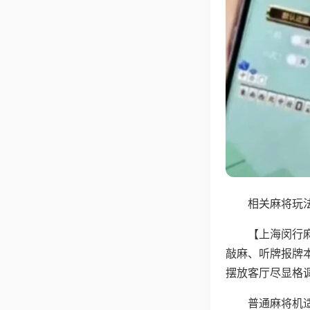
相关麻将玩法
【上海闵行
敲麻、听牌报牌
摆放客厅尽显格
普通麻将机