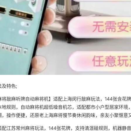
及特色;
麻将敲麻听牌自动麻将机】适配上海闵行敲麻玩法，144张含花
本地规则，自动麻将机超低噪音机芯，适配都市小户型居家环境
调，操作便捷，还原老上海麻将慢节奏休闲韵味，亲友小聚惬意
适配江苏常州麻将玩法，144张花牌，支持清混碰规则，机器静