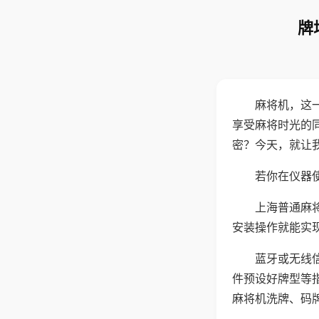
牌
麻将机，这
享受麻将时光的
密？今天，就让
若你在仪器使
上海普通麻
安装操作就能实
蓝牙或无线
件预设好牌型等
麻将机洗牌、码