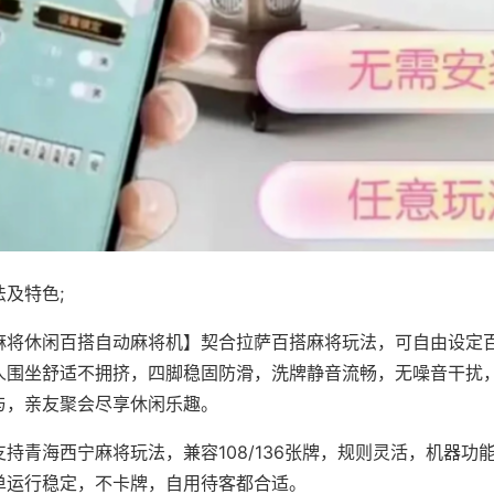
及特色;
麻将休闲百搭自动麻将机】契合拉萨百搭麻将玩法，可自由设定
人围坐舒适不拥挤，四脚稳固防滑，洗牌静音流畅，无噪音干扰
与，亲友聚会尽享休闲乐趣。
持青海西宁麻将玩法，兼容108/136张牌，规则灵活，机器功
单运行稳定，不卡牌，自用待客都合适。