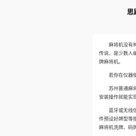
思
麻将机没有
传说、是少数人
牌麻将机。
若你在仪器使
苏州普通麻
安装操作就能实
蓝牙或无线
件预设好牌型等
麻将机洗牌、码