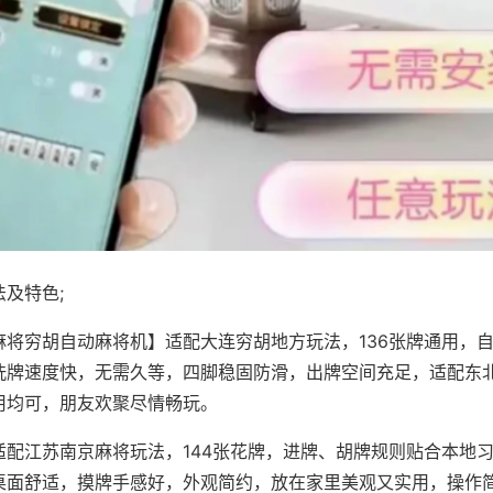
及特色;
麻将穷胡自动麻将机】适配大连穷胡地方玩法，136张牌通用，
洗牌速度快，无需久等，四脚稳固防滑，出牌空间充足，适配东
用均可，朋友欢聚尽情畅玩。
适配江苏南京麻将玩法，144张花牌，进牌、胡牌规则贴合本地
桌面舒适，摸牌手感好，外观简约，放在家里美观又实用，操作