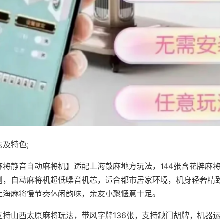
及特色;
麻将静音自动麻将机】适配上海敲麻地方玩法，144张含花牌麻
则，自动麻将机超低噪音机芯，适合都市居家环境，机身轻奢精
上海麻将慢节奏休闲韵味，亲友小聚惬意十足。
支持山西太原麻将玩法，带风字牌136张，支持缺门胡牌，机器