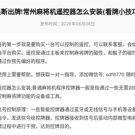
果断出牌!常州麻将机遥控器怎么安装(看牌小技巧
发布时间：2026年08月06日
将的第一步就是要购买一台可以控制的遥控，可以联系客服，会
商平台购买。遥控是通过主板来控制麻将牌的磁性，和骰子的磁
通过你预先编好的程序。
用上需要帮助，想获取一对一指导，添加微信号; sdf6770 随时
遥控器怎么安装;普通麻将机程序控牌器一般是指通过一些无需对
控制麻将牌功能的设备或工具。
信号控制原理：一些智能控牌器通过蓝牙或无线信号与手机等设
指令，发送信号给控牌器，控牌器接收到信号后驱动内部微型电
牌过程中进行干预，达到控牌目的。