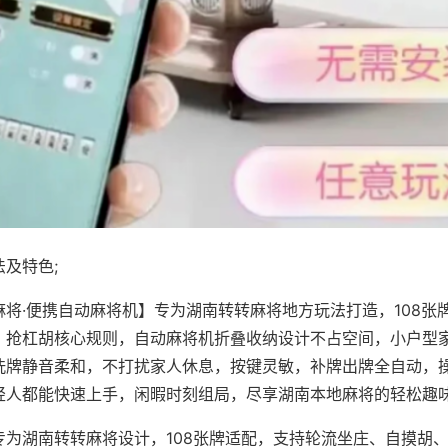
及特色;
麻将·便携自动麻将机】专为湖南转转麻将地方玩法打造，108张
、抢杠胡核心规则，自动麻将机折叠收纳设计不占空间，小户型
洗牌静音柔和，不打扰家人休息，按键灵敏，补牌出牌全自动，
轻人都能快速上手，闲暇时刻组局，尽享湖南本地麻将的轻松趣
专为湖南转转麻将设计，108张牌适配，支持轮流坐庄、自摸胡