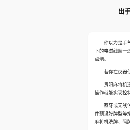
出手
你以为是手
下的电磁线圈一
点炮。
若你在仪器使
贵阳麻将机
操作就能实现控
蓝牙或无线
件预设好牌型等
麻将机洗牌、码