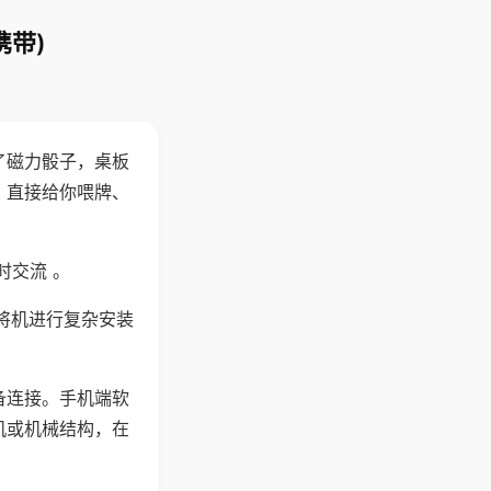
携带)
了磁力骰子，桌板
，直接给你喂牌、
时交流 。
将机进行复杂安装
备连接。手机端软
机或机械结构，在