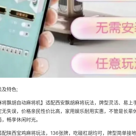
及特色;
麻将飘胡自动麻将机】适配西安飘胡麻将玩法，牌型灵活、易上
定无失误，价格亲民性价比高，家用娱乐耐用实惠，不管是长辈
局，畅享休闲时光。
适配陕西宝鸡麻将玩法，136张牌，吃碰杠胡均可，牌型简单接