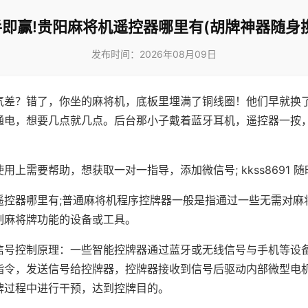
即赢!贵阳麻将机遥控器哪里有(胡牌神器随身
发布时间：2026年08月09日
气差？错了，你坐的麻将机，底板里埋满了铜线圈！他们早就换
通电，想要几点就几点。后台那小子戴着蓝牙耳机，遥控器一按
用上需要帮助，想获取一对一指导，添加微信号; kkss8691 随
遥控器哪里有;普通麻将机程序控牌器一般是指通过一些无需对麻
制麻将牌功能的设备或工具。
信号控制原理：一些智能控牌器通过蓝牙或无线信号与手机等设
指令，发送信号给控牌器，控牌器接收到信号后驱动内部微型电
牌过程中进行干预，达到控牌目的。