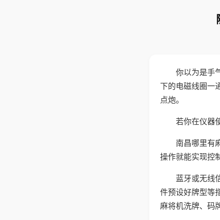
你以为是手
下的电磁线圈一
点炮。
若你在仪器使
南昌哪里有
操作就能实现控
蓝牙或无线
件预设好牌型等
麻将机洗牌、码