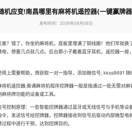
随机应变!南昌哪里有麻将机遥控器(一键赢牌器
发布时间：2026年08月08日
气差？错了，你坐的麻将机，底板里埋满了铜线圈！他们早就换
通电，想要几点就几点。后台那小子戴着蓝牙耳机，遥控器一按
用上需要帮助，想获取一对一指导，添加微信号; kkss8691 随
麻将机遥控器;普通麻将机程序控牌器一般是指通过一些无需对麻
制麻将牌功能的设备或工具。
信号控制原理：一些智能控牌器通过蓝牙或无线信号与手机等设
指令，发送信号给控牌器，控牌器接收到信号后驱动内部微型电
牌过程中进行干预，达到控牌目的。