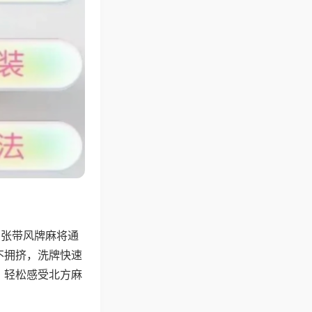
6张带风牌麻将通
不拥挤，洗牌快速
，轻松感受北方麻