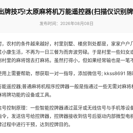
出牌技巧!太原麻将机万能遥控器(扫描仪识别牌
发布时间：2026年08月08日
村，农村的条件越来越好，村里别墅、楼房到处都是，家家户户
过小康生活，不再为一日三餐为而奔波劳碌。于是村里一些妇女
到村里的麻将馆去打麻将。虽然打得小，但如果经常输也是一笔
用上需要帮助，想获取一对一指导，添加微信号; kkss8691 随
万能遥控器;普通麻将机程序控牌器一般是指通过一些无需对麻将
麻将牌功能的设备或工具。
信号控制原理：一些智能控牌器通过蓝牙或无线信号与手机等设
指令，发送信号给控牌器，控牌器接收到信号后驱动内部微型电
牌过程中进行干预，达到控牌目的。