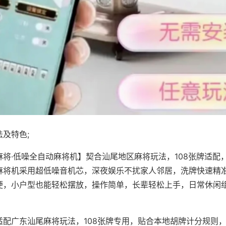
及特色;
麻将·低噪全自动麻将机】契合汕尾地区麻将玩法，108张牌适配
麻将机采用超低噪音机芯，深夜娱乐不扰家人邻居，洗牌快速精
便，小户型也能轻松摆放，操作简单，长辈轻松上手，日常休闲
适配广东汕尾麻将玩法，108张牌专用，贴合本地胡牌计分规则