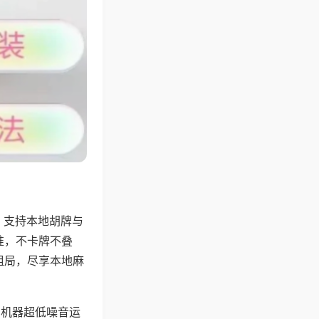
，支持本地胡牌与
准，不卡牌不叠
组局，尽享本地麻
，机器超低噪音运