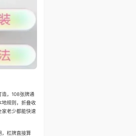
造，108张牌通
本地规则，折叠收
全家老少都能快速
胡，杠牌直接算