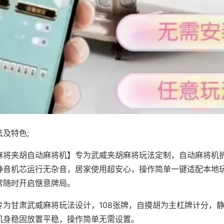
及特色;
麻将夹胡自动麻将机】专为武威夹胡麻将玩法定制，自动麻将机
静音机芯运行无杂音，居家使用超安心，操作简单一键适配本地
常随时开启惬意牌局。
专为甘肃武威麻将玩法设计，108张牌，自摸胡为主杠牌计分，
机身稳固放置平稳，操作简单无需设置。