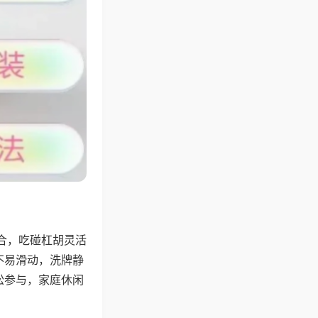
合，吃碰杠胡灵活
不易滑动，洗牌静
松参与，家庭休闲