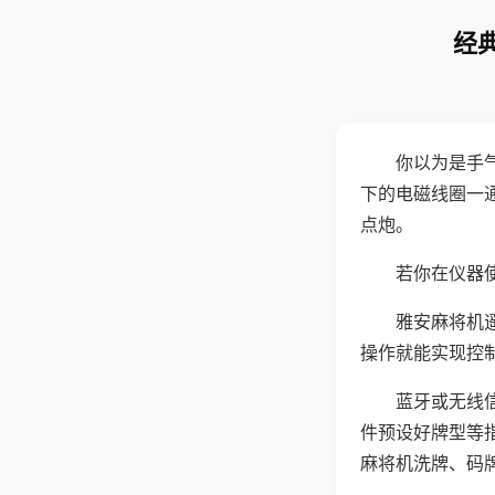
经
你以为是手
下的电磁线圈一
点炮。
若你在仪器使
雅安麻将机
操作就能实现控
蓝牙或无线
件预设好牌型等
麻将机洗牌、码