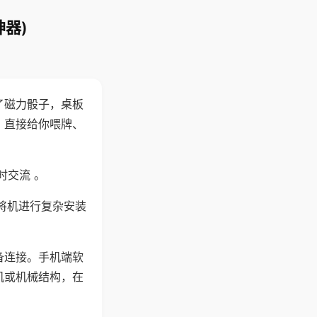
器)
了磁力骰子，桌板
，直接给你喂牌、
时交流 。
将机进行复杂安装
备连接。手机端软
机或机械结构，在