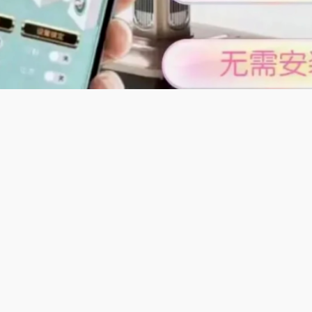
及特色;
麻将财神自动麻将机】专为杭州麻将财神牌玩法定制，144张牌
将机智能洗牌理牌，财神牌自动区分，计分贴合本地习俗，机身
流畅手感佳，家庭聚会、朋友约局，畅快体验浙江麻将独特魅力
适配上海本地麻将玩法，144张花牌，支持清碰、混碰计分，机