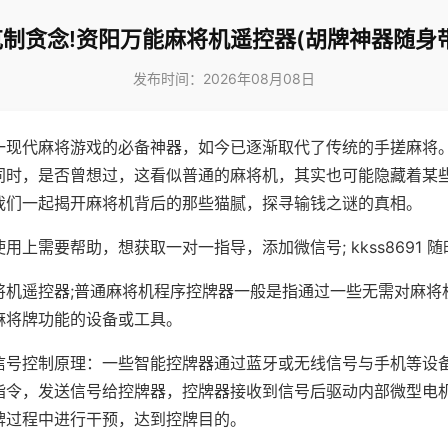
克制贪念!资阳万能麻将机遥控器(胡牌神器随身带
发布时间：2026年08月08日
一现代麻将游戏的必备神器，如今已逐渐取代了传统的手搓麻将
同时，是否曾想过，这看似普通的麻将机，其实也可能隐藏着某
我们一起揭开麻将机背后的那些猫腻，探寻输钱之谜的真相。
用上需要帮助，想获取一对一指导，添加微信号; kkss8691 随
将机遥控器;普通麻将机程序控牌器一般是指通过一些无需对麻将
麻将牌功能的设备或工具。
信号控制原理：一些智能控牌器通过蓝牙或无线信号与手机等设
指令，发送信号给控牌器，控牌器接收到信号后驱动内部微型电
牌过程中进行干预，达到控牌目的。