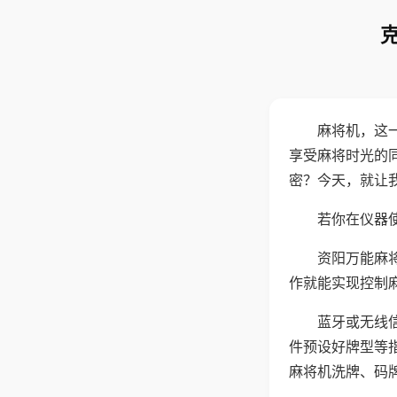
麻将机，这
享受麻将时光的
密？今天，就让
若你在仪器使
资阳万能麻
作就能实现控制
蓝牙或无线
件预设好牌型等
麻将机洗牌、码