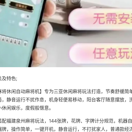
及特色;
麻将休闲自动麻将机】专为三亚休闲麻将玩法打造，节奏舒缓简
局，静音运行不扰作息，机身轻便易移动，阳台客厅随意摆放，
小休闲娱乐，度假般惬意。
适配福建泉州麻将玩法，144张牌，花牌、字牌计分规范，机器
漏牌，操作简单，一键开机，静音运行，不打扰家人，普通款经