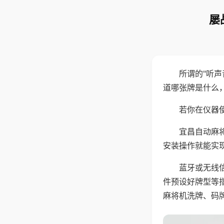
屡
所谓的"听
道哪张牌是什么
若你在仪器使
宜昌自动麻
安装操作就能实
蓝牙或无线
件预设好牌型等
麻将机洗牌、码