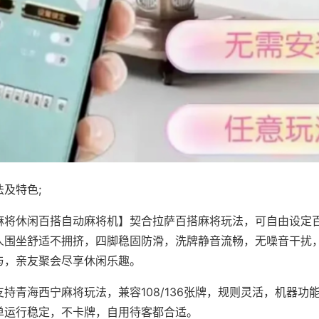
及特色;
麻将休闲百搭自动麻将机】契合拉萨百搭麻将玩法，可自由设定
人围坐舒适不拥挤，四脚稳固防滑，洗牌静音流畅，无噪音干扰
与，亲友聚会尽享休闲乐趣。
持青海西宁麻将玩法，兼容108/136张牌，规则灵活，机器功
单运行稳定，不卡牌，自用待客都合适。