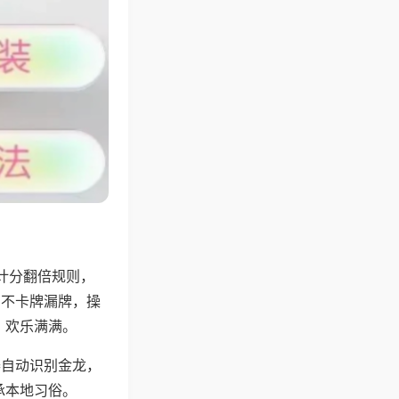
计分翻倍规则，
，不卡牌漏牌，操
，欢乐满满。
器自动识别金龙，
承本地习俗。