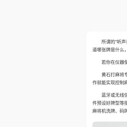
所谓的"听
道哪张牌是什么
若你在仪器使
黄石打麻将
作就能实现控制
蓝牙或无线
件预设好牌型等
麻将机洗牌、码