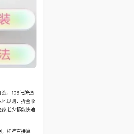
造，108张牌通
本地规则，折叠收
全家老少都能快速
胡，杠牌直接算