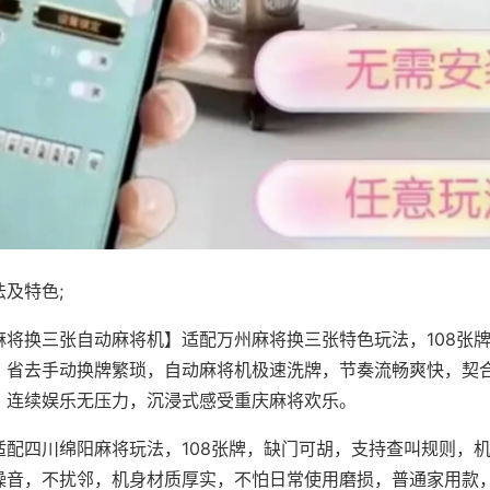
及特色;
麻将换三张自动麻将机】适配万州麻将换三张特色玩法，108张
，省去手动换牌繁琐，自动麻将机极速洗牌，节奏流畅爽快，契
，连续娱乐无压力，沉浸式感受重庆麻将欢乐。
适配四川绵阳麻将玩法，108张牌，缺门可胡，支持查叫规则，
噪音，不扰邻，机身材质厚实，不怕日常使用磨损，普通家用款