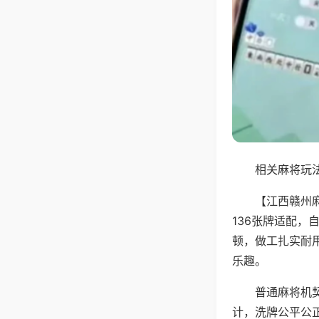
相关麻将玩法
【江西赣州
136张牌适配
顿，做工扎实耐
乐趣。
普通麻将机
计，洗牌公平公