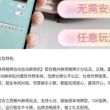
及特色;
麻将精牌自动自动麻将机】契合赣州麻将精牌计分玩法，正精、
，自动麻将机内置防作弊系统，洗牌分牌公平公正，杜绝作弊隐患
用，朋友休闲对局、邻里娱乐小聚，都能玩得放心、赢得开心，
契合江西赣州麻将玩法，支持七对、碰碰胡本地牌型，136张牌
正，运行稳定不卡牌，出牌流畅顺手，做工扎实耐用。