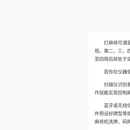
打麻将可谓
局。第二，三，
至四局后就处于
若你在仪器使
扫描仪识别
作就能实现控制
蓝牙或无线
件预设好牌型等
麻将机洗牌、码