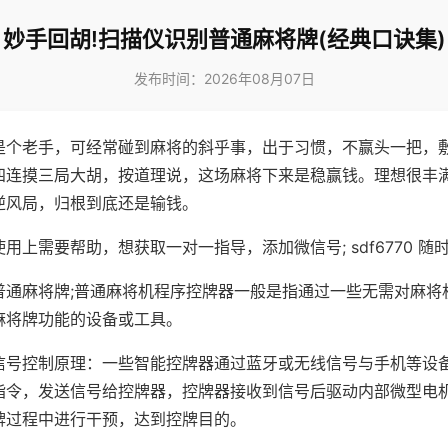
妙手回胡!扫描仪识别普通麻将牌(经典口诀集)
发布时间：2026年08月07日
是个老手，可经常碰到麻将的斜乎事，出于习惯，不赢头一把，
四连摸三局大胡，按道理说，这场麻将下来是稳赢钱。理想很丰
逆风局，归根到底还是输钱。
用上需要帮助，想获取一对一指导，添加微信号; sdf6770 随时
普通麻将牌;普通麻将机程序控牌器一般是指通过一些无需对麻将
麻将牌功能的设备或工具。
信号控制原理：一些智能控牌器通过蓝牙或无线信号与手机等设
指令，发送信号给控牌器，控牌器接收到信号后驱动内部微型电
牌过程中进行干预，达到控牌目的。