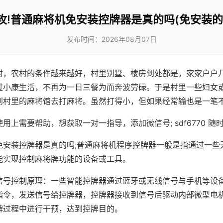
攻!普通麻将机免安装控牌器是真的吗(免安装的
发布时间：2026年08月07日
村，农村的条件越来越好，村里别墅、楼房到处都是，家家户户
过小康生活，不再为一日三餐为而奔波劳碌。于是村里一些妇女
到村里的麻将馆去打麻将。虽然打得小，但如果经常输也是一笔
用上需要帮助，想获取一对一指导，添加微信号; sdf6770 随时
免安装控牌器是真的吗;普通麻将机程序控牌器一般是指通过一些
能实现控制麻将牌功能的设备或工具。
信号控制原理：一些智能控牌器通过蓝牙或无线信号与手机等设
指令，发送信号给控牌器，控牌器接收到信号后驱动内部微型电
牌过程中进行干预，达到控牌目的。