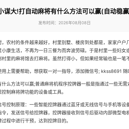
小谋大!打自动麻将有什么方法可以赢(自动稳赢
发布时间：2026年08月08日
村，农村的条件越来越好，村里别墅、楼房到处都是，家家户户
过小康生活，不再为一日三餐为而奔波劳碌。于是村里一些妇女
到村里的麻将馆去打麻将。虽然打得小，但如果经常输也是一笔
用上需要帮助，想获取一对一指导，添加微信号; kkss8691 随
有什么方法可以赢;普通麻将机程序控牌器一般是指通过一些无需
现控制麻将牌功能的设备或工具。
信号控制原理：一些智能控牌器通过蓝牙或无线信号与手机等设
指令，发送信号给控牌器，控牌器接收到信号后驱动内部微型电
牌过程中进行干预，达到控牌目的。