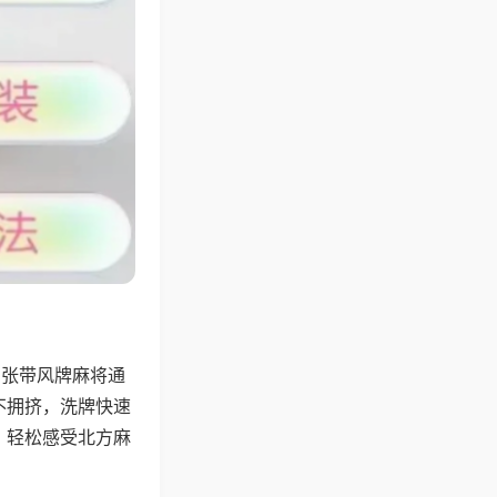
6张带风牌麻将通
不拥挤，洗牌快速
，轻松感受北方麻