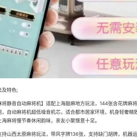
及特色;
麻将静音自动麻将机】适配上海敲麻地方玩法，144张含花牌麻
则，自动麻将机超低噪音机芯，适合都市居家环境，机身轻奢精
上海麻将慢节奏休闲韵味，亲友小聚惬意十足。
支持山西太原麻将玩法，带风字牌136张，支持缺门胡牌，机器