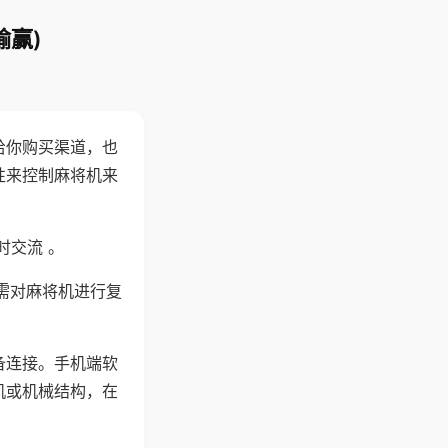
输赢)
给你购买渠道，也
性来控制麻将机来
时交流 。
需对麻将机进行复
备连接。手机端软
机或机械结构，在