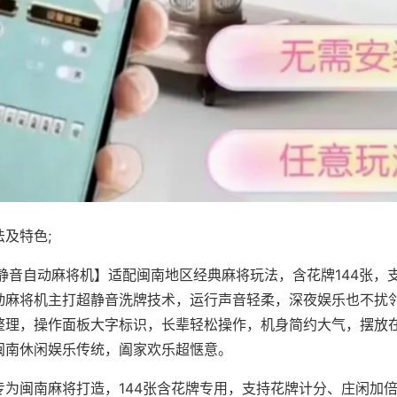
及特色;
·静音自动麻将机】适配闽南地区经典麻将玩法，含花牌144张，
动麻将机主打超静音洗牌技术，运行声音轻柔，深夜娱乐也不扰
整理，操作面板大字标识，长辈轻松操作，机身简约大气，摆放
闽南休闲娱乐传统，阖家欢乐超惬意。
专为闽南麻将打造，144张含花牌专用，支持花牌计分、庄闲加