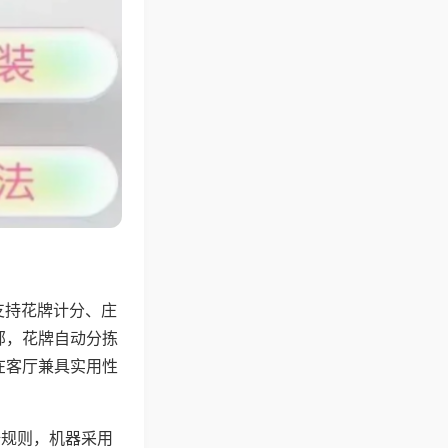
支持花牌计分、庄
邻，花牌自动分拣
在客厅兼具实用性
倍规则，机器采用