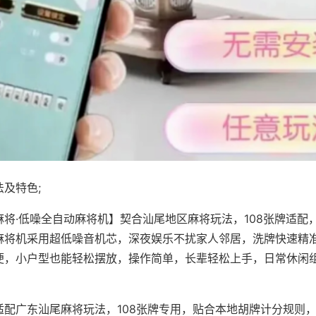
及特色;
麻将·低噪全自动麻将机】契合汕尾地区麻将玩法，108张牌适配
麻将机采用超低噪音机芯，深夜娱乐不扰家人邻居，洗牌快速精
便，小户型也能轻松摆放，操作简单，长辈轻松上手，日常休闲
适配广东汕尾麻将玩法，108张牌专用，贴合本地胡牌计分规则