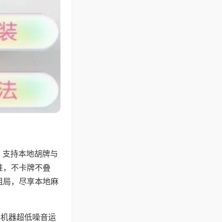
，支持本地胡牌与
准，不卡牌不叠
组局，尽享本地麻
，机器超低噪音运