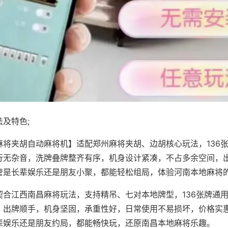
及特色;
麻将夹胡自动麻将机】适配郑州麻将夹胡、边胡核心玩法，136
行无杂音，洗牌叠牌整齐有序，机身设计紧凑，不占多余空间，
管是长辈娱乐还是朋友小聚，都能轻松组局，体验河南本地麻将
契合江西南昌麻将玩法，支持精吊、七对本地牌型，136张牌通
，出牌顺手，机身坚固，承重性好，日常使用不易损坏，价格实
辈娱乐还是朋友约局，都能畅快玩，还原南昌本地麻将乐趣。