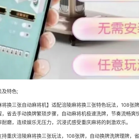
及特色;
麻将换三张自动麻将机】适配涪陵麻将换三张特色玩法，108张
程，省去手动换牌繁琐步骤，自动麻将机极速洗牌，节奏流畅爽
摔耐磨，连续娱乐无压力，沉浸式感受重庆麻将的刺激欢乐。
支持重庆涪陵麻将换三张玩法，108张牌，自动换牌洗牌理牌，