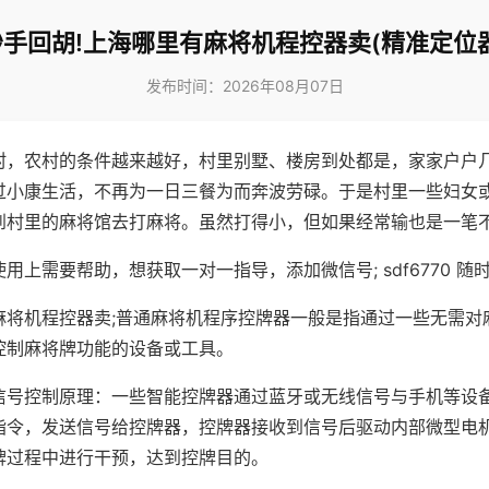
妙手回胡!上海哪里有麻将机程控器卖(精准定位器
发布时间：2026年08月07日
村，农村的条件越来越好，村里别墅、楼房到处都是，家家户户
过小康生活，不再为一日三餐为而奔波劳碌。于是村里一些妇女
到村里的麻将馆去打麻将。虽然打得小，但如果经常输也是一笔
用上需要帮助，想获取一对一指导，添加微信号; sdf6770 随时
麻将机程控器卖;普通麻将机程序控牌器一般是指通过一些无需对
控制麻将牌功能的设备或工具。
信号控制原理：一些智能控牌器通过蓝牙或无线信号与手机等设
指令，发送信号给控牌器，控牌器接收到信号后驱动内部微型电
牌过程中进行干预，达到控牌目的。