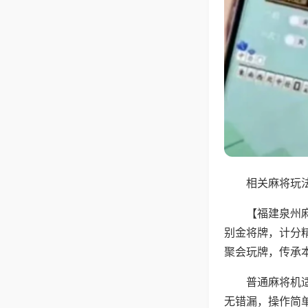
相关麻将玩法
【福建泉州
别金将牌，计分
聚会玩牌，传承
普通麻将机
无错漏，操作简