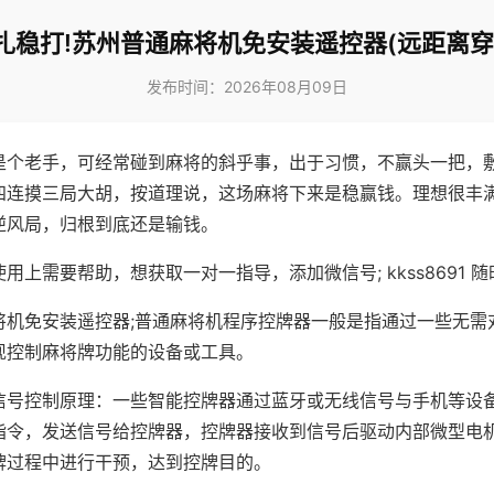
扎稳打!苏州普通麻将机免安装遥控器(远距离穿
发布时间：2026年08月09日
是个老手，可经常碰到麻将的斜乎事，出于习惯，不赢头一把，
四连摸三局大胡，按道理说，这场麻将下来是稳赢钱。理想很丰
逆风局，归根到底还是输钱。
用上需要帮助，想获取一对一指导，添加微信号; kkss8691 随
将机免安装遥控器;普通麻将机程序控牌器一般是指通过一些无需
现控制麻将牌功能的设备或工具。
信号控制原理：一些智能控牌器通过蓝牙或无线信号与手机等设
指令，发送信号给控牌器，控牌器接收到信号后驱动内部微型电
牌过程中进行干预，达到控牌目的。