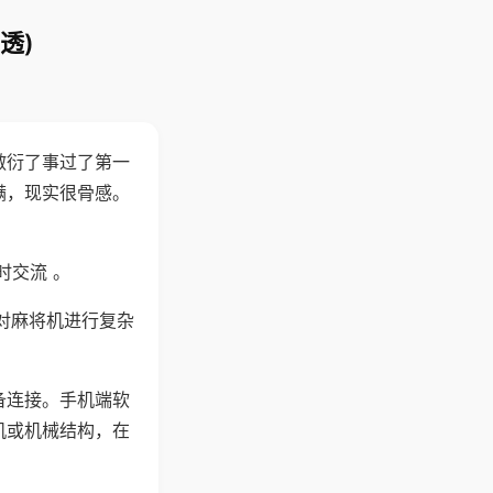
透)
敷衍了事过了第一
满，现实很骨感。
时交流 。
对麻将机进行复杂
备连接。手机端软
机或机械结构，在