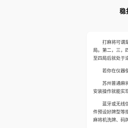
稳
打麻将可谓
局。第二，三，
至四局后就处于
若你在仪器使
苏州普通麻
安装操作就能实
蓝牙或无线
件预设好牌型等
麻将机洗牌、码