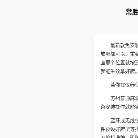
常胜
最新款免安
放哪都可以、重要
座那个位置就按
就能生效拿好牌
若你在仪器使
苏州普通麻
杂安装操作就能
蓝牙或无线
件预设好牌型等
麻将机洗牌、码