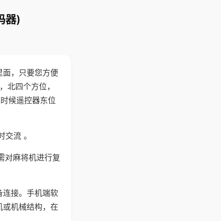
码器)
里面，只要您方便
西，北四个方位，
这时候遥控器东位
时交流 。
需对麻将机进行复
备连接。手机端软
机或机械结构，在