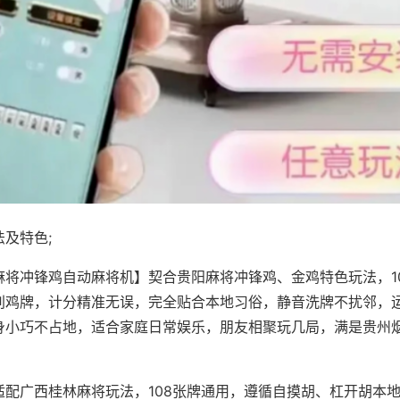
及特色;
麻将冲锋鸡自动麻将机】契合贵阳麻将冲锋鸡、金鸡特色玩法，1
别鸡牌，计分精准无误，完全贴合本地习俗，静音洗牌不扰邻，
身小巧不占地，适合家庭日常娱乐，朋友相聚玩几局，满是贵州
适配广西桂林麻将玩法，108张牌通用，遵循自摸胡、杠开胡本