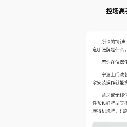
控场高
所谓的"听
道哪张牌是什么
若你在仪器使
宁波上门改
杂安装操作就能
蓝牙或无线
件预设好牌型等
麻将机洗牌、码