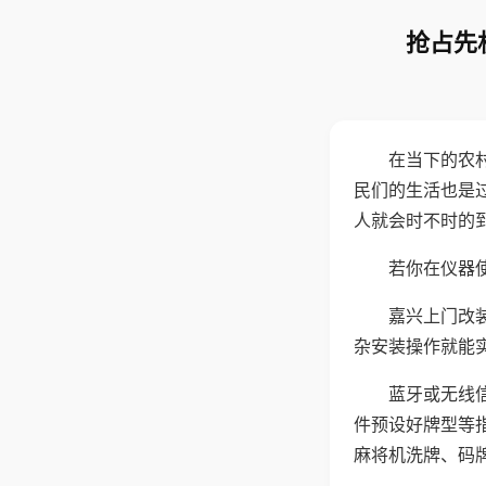
抢占先
在当下的农
民们的生活也是
人就会时不时的
若你在仪器使
嘉兴上门改
杂安装操作就能
蓝牙或无线
件预设好牌型等
麻将机洗牌、码