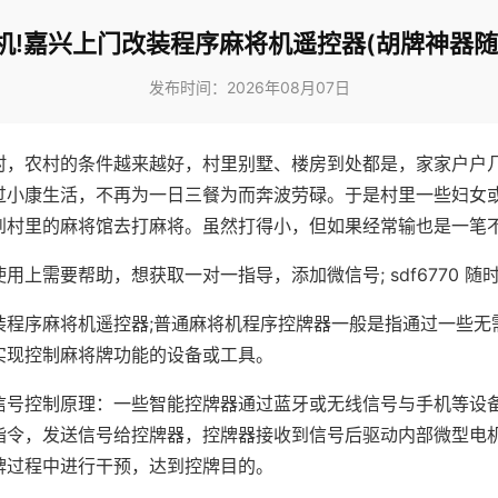
机!嘉兴上门改装程序麻将机遥控器(胡牌神器随
发布时间：2026年08月07日
村，农村的条件越来越好，村里别墅、楼房到处都是，家家户户
过小康生活，不再为一日三餐为而奔波劳碌。于是村里一些妇女
到村里的麻将馆去打麻将。虽然打得小，但如果经常输也是一笔
用上需要帮助，想获取一对一指导，添加微信号; sdf6770 随时
装程序麻将机遥控器;普通麻将机程序控牌器一般是指通过一些无
实现控制麻将牌功能的设备或工具。
信号控制原理：一些智能控牌器通过蓝牙或无线信号与手机等设
指令，发送信号给控牌器，控牌器接收到信号后驱动内部微型电
牌过程中进行干预，达到控牌目的。