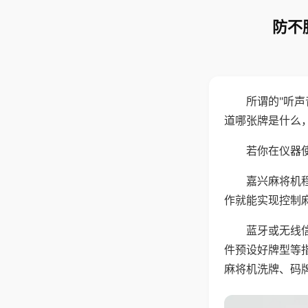
防不
所谓的"听
道哪张牌是什么
若你在仪器使
嘉兴麻将机
作就能实现控制
蓝牙或无线
件预设好牌型等
麻将机洗牌、码