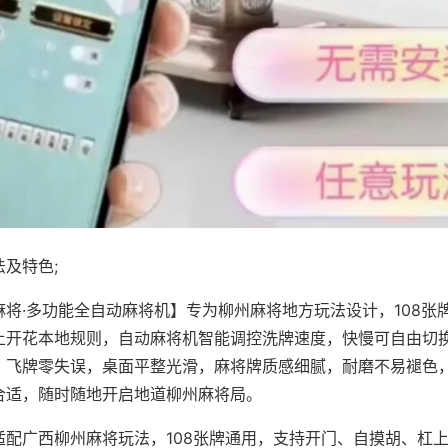
及特色;
麻将·多功能全自动麻将机】专为柳州麻将地方玩法设计，108张
上开花本地规则，自动麻将机智能调控洗牌速度，快慢可自由切
、飞牌零失误，桌面平整光滑，麻将牌质感细腻，耐磨不易褪色
合适，随时随地开启地道柳州麻将局。
适配广西柳州麻将玩法，108张牌通用，支持开门、自摸胡、杠